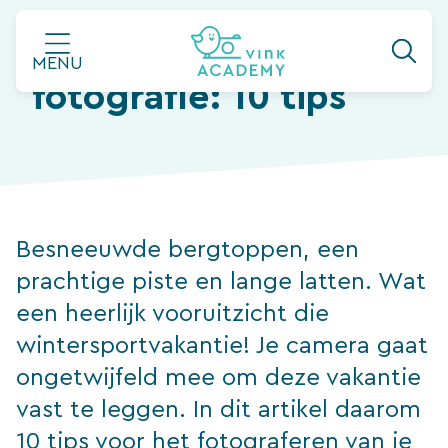
Ga
Wintersport
naar
MENU
de
fotografie: 10 tips
inhoud
Besneeuwde bergtoppen, een
prachtige piste en lange latten. Wat
een heerlijk vooruitzicht die
wintersportvakantie! Je camera gaat
ongetwijfeld mee om deze vakantie
vast te leggen. In dit artikel daarom
10 tips voor het fotograferen van je