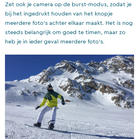
Zet ook je camera op de burst-modus, zodat je
bij het ingedrukt houden van het knopje
meerdere foto’s achter elkaar maakt. Het is nog
GRATIS EBOOK
steeds belangrijk om goed te timen, maar zo
Maak deze 10 fouten niet
heb je in ieder geval meerdere foto’s.
en je maakt (veel)
mooiere vakantiefoto's
Download het gratis eBook met handige tips zodat
je straks prachtige vakantiefoto's maakt.
Gratis downloaden