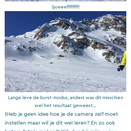
Overlay
Sjoeeeffffffff!
gb-
overlay-
48654
opened
Lange leve de burst-modus, anders was dit misschien
(wedden dat je fout #5 ook telkens maakt?)
wel het resultaat geweest…
(Heb je geen idee hoe je de camera zelf moet
instellen maar wil je dit wel leren? En zo ook