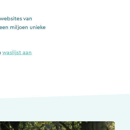
ewebsites van
een miljoen unieke
n
waslijst aan