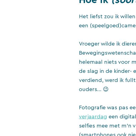
Het liefst zou ik will
een (speelgoed)camera
Vroeger wilde ik diere
Bewegingswetenschapp
helemaal niets voor m
de slag in de kinder- 
verdiend, werd ik full
ouders… 😉
Fotografie was pas ee
verjaardag
een digita
selfies mee met m’n v
(smartphones ook nie