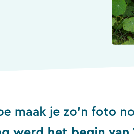
oe maak je zo’n foto n
ag werd het begin van 