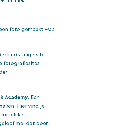
e een foto gemaakt was
erlandstalige site
 fotografiesites
der
ink Academy
. Een
aken. Hier vind je
duidelijke
geloof me, dat
doen