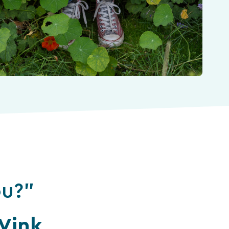
ou?”
Vink