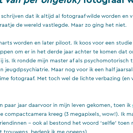
en schrijven dat ik altijd al fotograaf wilde worden en
atje de wereld vastlegde. Maar zo ging het niet.
narts worden en later piloot. Ik koos voor een studie
en om er in het derde jaar achter te komen dat 
ij is. Ik rondde mijn master af als psychomotorisch
en jeugdpsychiatrie. Maar nog voor ik een half jaarsa
time fotograaf. Met toch wel de lichte verbazing (en 
n paar jaar daarvoor in mijn leven gekomen, toen ik
le compactcamera kreeg (3 megapixels, wow!). Ik ma
riendinnen – ook al bestond het woord ‘selfie’ toen 
t trouwens, bedenk ik me opeens).