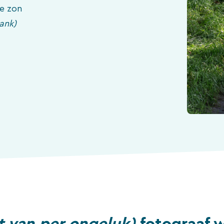
de zon
ank)
t van per ongeluk)
fotograaf 