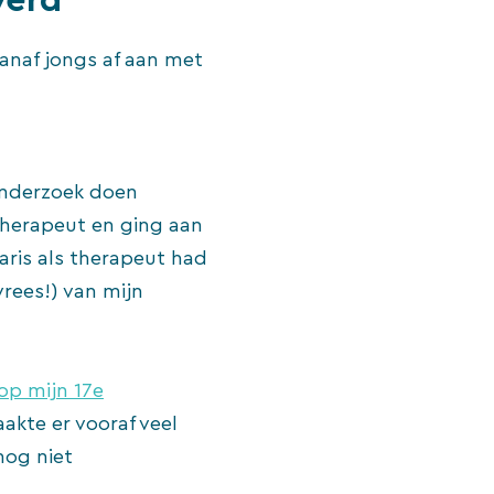
 vanaf jongs af aan met
onderzoek doen
 therapeut en ging aan
laris als therapeut had
vrees!) van mijn
op mijn 17e
akte er vooraf veel
nog niet