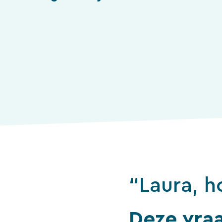
“Laura, h
Deze vra