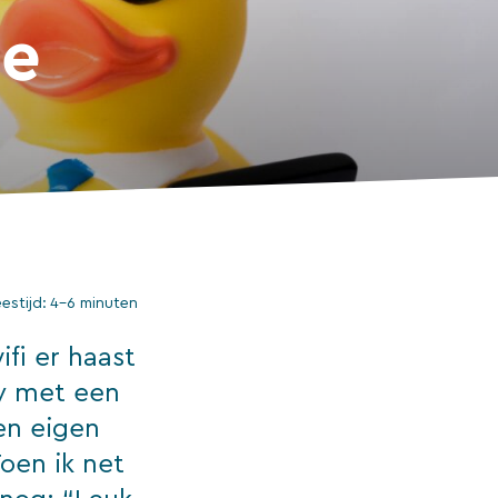
ge
eestijd:
4–6 minuten
ifi er haast
dy met een
en eigen
Toen ik net