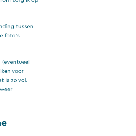
arom zorg ik op
inding tussen
e foto’s
d (eventueel
uiken voor
 is zo vol.
 weer
ne