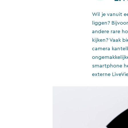
Wil je vanuit 
liggen? Bijvoo
andere rare h
kijken? Vaak b
camera kantelb
ongemakkelijke
smartphone het
externe LiveVi