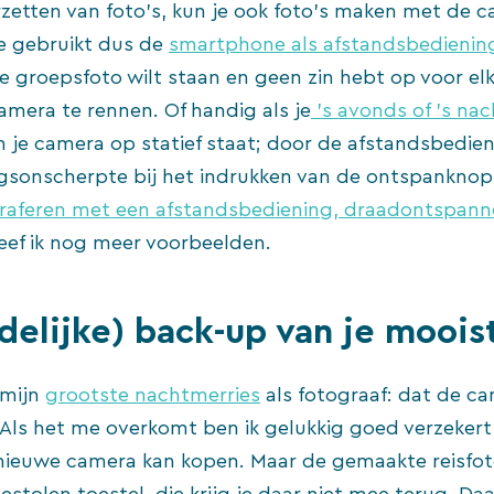
zetten van foto’s, kun je ook foto’s maken met de c
e gebruikt dus de
smartphone als afstandsbedienin
de groepsfoto wilt staan en geen zin hebt op voor el
amera te rennen. Of handig als je
’s avonds of ’s nac
 je camera op statief staat; door de afstandsbedieni
onscherpte bij het indrukken van de ontspanknop. 
raferen met een afstandsbediening, draadontspann
ef ik nog meer voorbeelden.
jdelijke) back-up van je moois
 mijn
grootste nachtmerries
als fotograaf: dat de c
 Als het me overkomt ben ik gelukkig goed verzekert
nieuwe camera kan kopen. Maar de gemaakte reisfoto