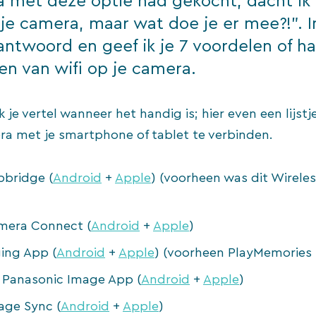
 met deze optie had gekocht, dacht ik 
 je camera, maar wat doe je er mee?!”. 
antwoord en geef ik je 7 voordelen of h
en van wifi op je camera.
k je vertel wanneer het handig is; hier even een lijst
a met je smartphone of tablet te verbinden.
pbridge (
Android
+
Apple
) (voorheen was dit Wirele
mera Connect (
Android
+
Apple
)
ing App (
Android
+
Apple
) (voorheen PlayMemories 
 Panasonic Image App (
Android
+
Apple
)
age Sync (
Android
+
Apple
)