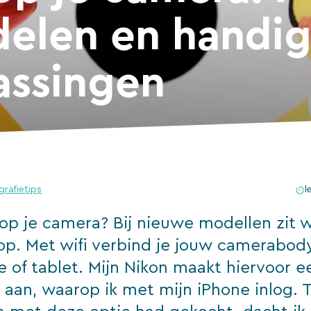
delen en handi
assingen
grafietips
l
i op je camera? Bij nieuwe modellen zit w
op. Met wifi verbind je jouw camerabo
 of tablet. Mijn Nikon maakt hiervoor e
l aan, waarop ik met mijn iPhone inlog. 