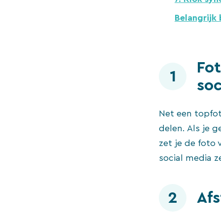
Belangrijk 
Fot
1
soc
Net een topfo
delen. Als je g
zet je de foto
social media z
2
Af