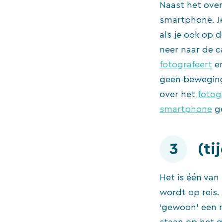
Naast het over
smartphone. J
als je ook op 
neer naar de c
fotografeert
en
geen bewegings
over het
fotog
smartphone
ge
3
(ti
Het is één van
wordt op reis.
‘gewoon’ een 