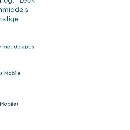
nog: “Leuk
Inmiddels
andige
je met de apps
ss Mobile
Mobile)