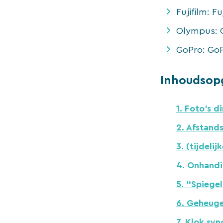
Fujifilm: F
Olympus: O
GoPro: GoP
Inhoudsop
1. Foto’s d
2. Afstand
3. (tijdeli
4. Onhandi
5. “Spiegel
6. Geheuge
7. Klok syn