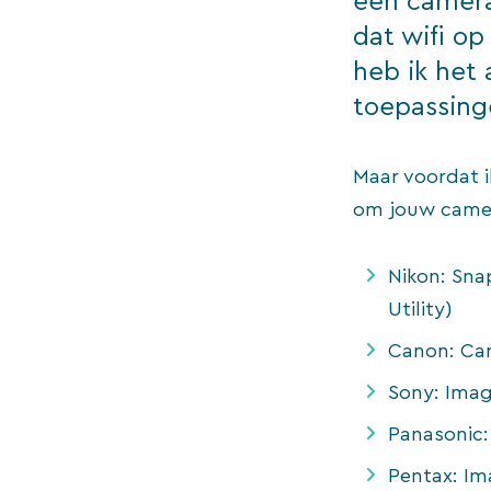
een camera
dat wifi op
heb ik het 
toepassing
Maar voordat i
om jouw camer
Nikon: Sna
Utility)
Canon: Ca
Sony: Imag
Panasonic:
Pentax: Im