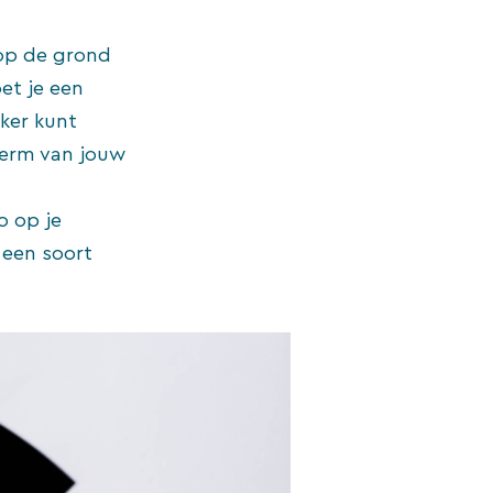
 op de grond
et je een
ker kunt
herm van jouw
o op je
 een soort