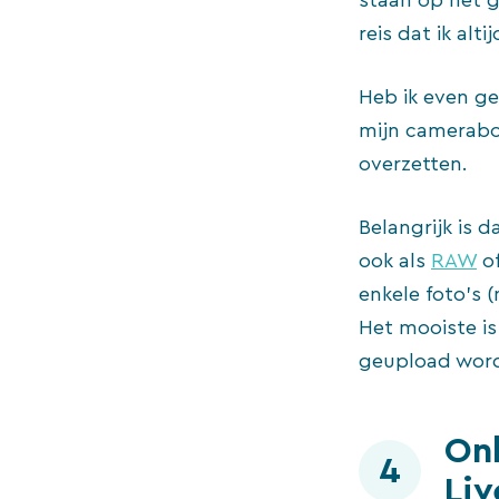
staan op het g
reis dat ik alt
Heb ik even ge
mijn camerabod
overzetten.
Belangrijk is 
ook als
RAW
of
enkele foto’s (
Het mooiste is
geupload wor
Onh
4
Li