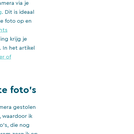
amera via je
g
. Dit is ideaal
ke foto op en
hts
ng krijg je
In het artikel
er of
te foto’s
amera gestolen
, waardoor ik
’s, die nog