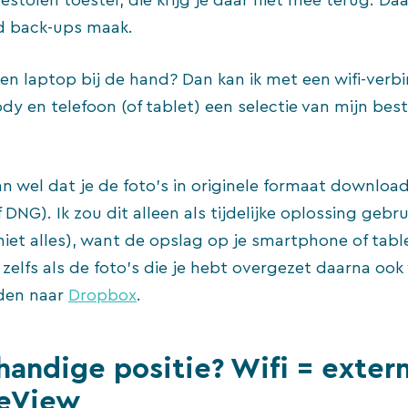
estolen toestel, die krijg je daar niet mee terug. Da
ijd back-ups maak.
en laptop bij de hand? Dan kan ik met een wifi-verb
y en telefoon (of tablet) een selectie van mijn best
dan wel dat je de foto’s in originele formaat downloa
 DNG). Ik zou dit alleen als tijdelijke oplossing gebr
niet alles), want de opslag op je smartphone of tablet
 zelfs als de foto’s die je hebt overgezet daarna ook
den naar
Dropbox
.
andige positie? Wifi = exter
veView