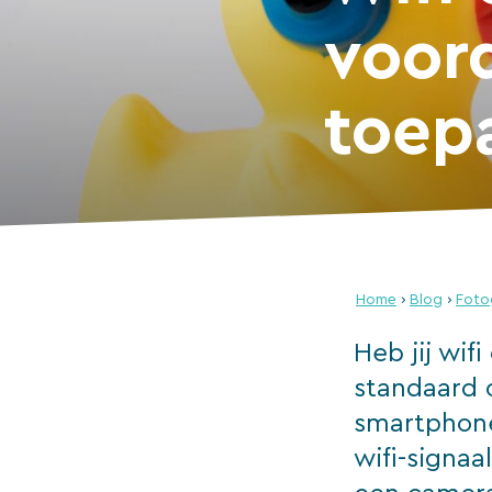
voor
toep
Home
›
Blog
›
Foto
Heb jij wif
standaard 
smartphone
wifi-signaa