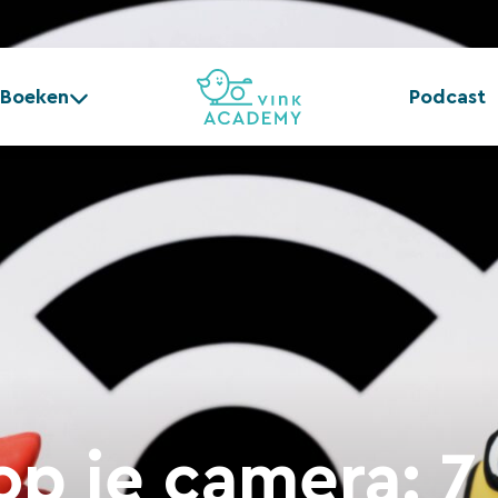
Boeken
Podcast
op je camera: 7