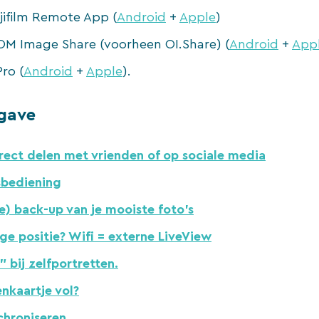
ujifilm Remote App (
Android
+
Apple
)
M Image Share (voorheen OI.Share) (
Android
+
App
ro (
Android
+
Apple
).
gave
irect delen met vrienden of op sociale media
sbediening
jke) back-up van je mooiste foto’s
ge positie? Wifi = externe LiveView
” bij zelfportretten.
nkaartje vol?
chroniseren