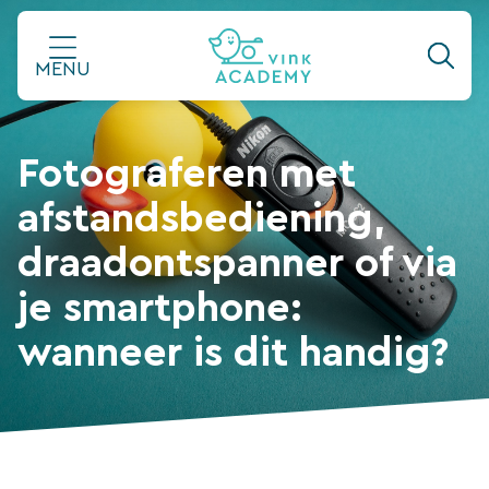
Ga
naar
MENU
de
inhoud
Fotograferen met
afstandsbediening,
draadontspanner of via
je smartphone:
wanneer is dit handig?