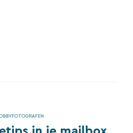
HOBBYFOTOGRAFEN
etips in je mailbox