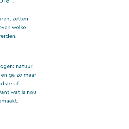
018”.
uren, zetten
 even welke
verden.
ogen: natuur,
n en ga zo maar
ndste of
Want wat is nou
gemaakt.