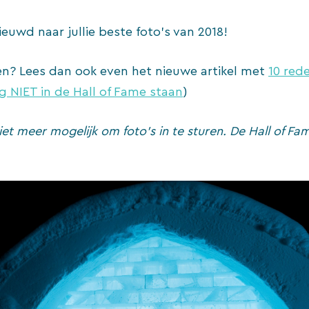
ieuwd naar jullie beste foto’s van 2018!
en? Lees dan ook even het nieuwe artikel met
10 red
g NIET in de Hall of Fame staan
)
niet meer mogelijk om foto’s in te sturen. De Hall of F