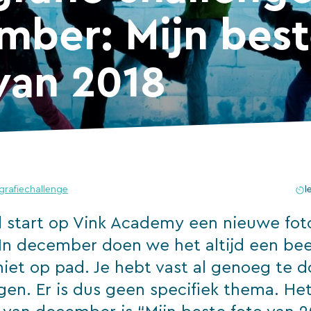
mber: Mijn bes
van 2018
grafiechallenge
l
 start op Vink Academy een nieuwe fot
 In december doen we het altijd een bee
niet op pad. Je hebt vast al genoeg te 
gen. Er is dus geen specifiek thema. He