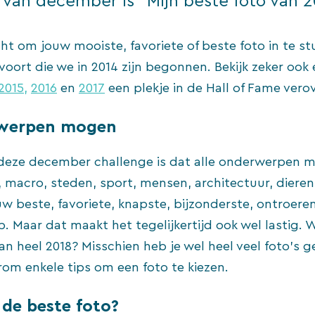
van december is “Mijn beste foto van 2
t om jouw mooiste, favoriete of beste foto in te st
 voort die we in 2014 zijn begonnen. Bekijk zeker ook
2015,
2016
en
2017
een plekje in de Hall of Fame vero
rwerpen mogen
 deze december challenge is dat alle onderwerpen m
macro, steden, sport, mensen, architectuur, diere
uw beste, favoriete, knapste, bijzonderste, ontroere
p. Maar dat maakt het tegelijkertijd ook wel lastig. 
van heel 2018? Misschien heb je wel heel veel foto’s 
om enkele tips om een foto te kiezen.
 de beste foto?