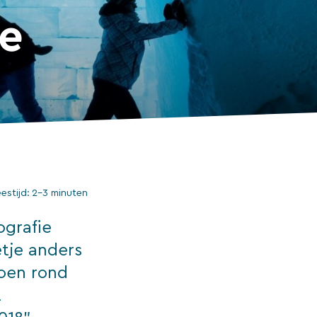
te
eestijd:
2–3 minuten
ografie
tje anders
doen rond
t