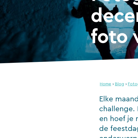
dece
foto 
Home
›
Blog
›
Foto
Elke maand
challenge.
en hoef je 
de feestda