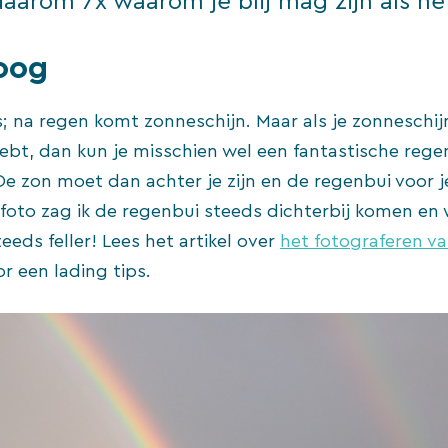
 daarom 7x waarom je blij mag zijn als he
oog
; na regen komt zonneschijn. Maar als je zonneschij
 hebt, dan kun je misschien wel een fantastische reg
De zon moet dan achter je zijn en de regenbui voor je
foto zag ik de regenbui steeds dichterbij komen en
eds feller! Lees het artikel over
het fotograferen v
r een lading tips.