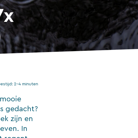
7x
)
eestijd:
2–4 minuten
 mooie
ns gedacht?
ek zijn en
even. In