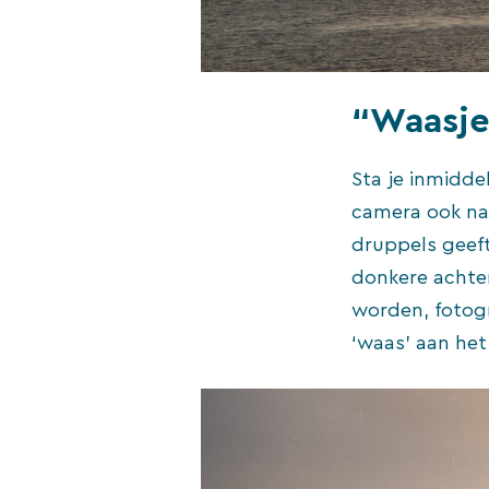
“Waasje
Sta je inmidde
camera ook naa
druppels geeft
donkere achte
worden, fotog
‘waas’ aan het