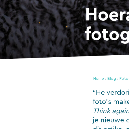
Hoera
fotog
Home
›
Blog
›
Foto
“He verdor
foto’s make
Think agai
je nieuwe 