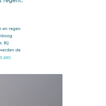
t regent.
n en regen
enboog
. Bij
 werden de
an een