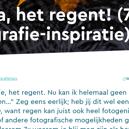
, het regent! (
rafie-inspiratie
grafietips
l
ie, het regent. Nu kan ik helemaal geen
n…” Zeg eens eerlijk; heb jij dit wel ee
n
, want regen kan juist ook heel fotogeni
of andere fotografische mogelijkheden g