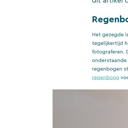
dit artikel
Regenb
Het gezegde is
tegelijkertijd
fotograferen. 
onderstaande 
regenbogen ste
regenboog
voo