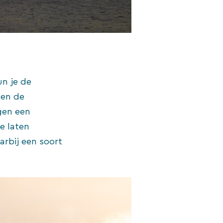
un je de
 en de
gen een
e laten
arbij een soort