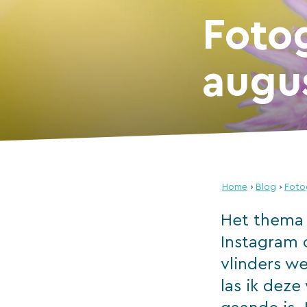
Foto
augus
Home
›
Blog
›
Foto
Het thema 
Instagram 
vlinders w
las ik dez