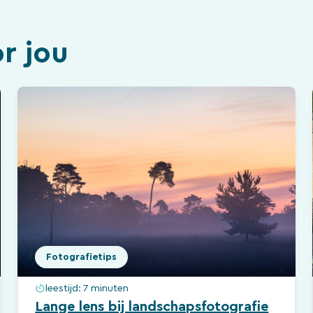
r jou
Fotografietips
leestijd:
7 minuten
Lange lens bij landschapsfotografie