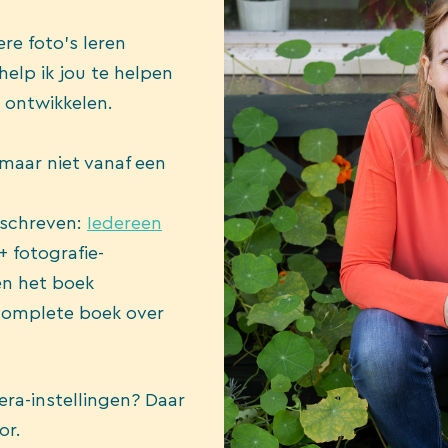
re foto’s leren
elp ik jou te helpen
e ontwikkelen.
 maar niet vanaf een
eschreven:
Iedereen
 fotografie-
en het boek
complete boek over
era-instellingen? Daar
or.