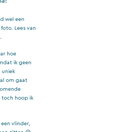
ma!
eld wel een
 foto. Lees van
s
.
aar hoe
omdat ik geen
 uniek
ral om gaat
orkomende
r toch hoop ik
een vlinder,