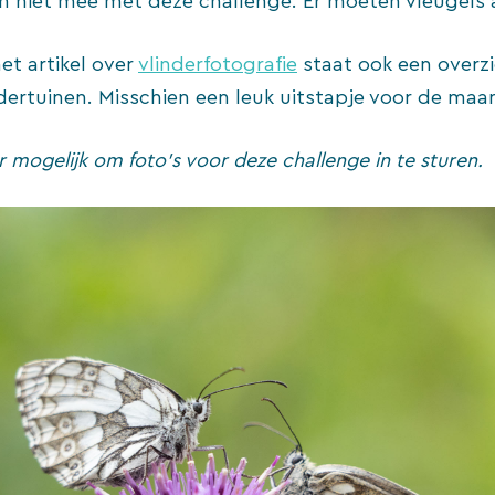
 niet mee met deze challenge. Er moeten vleugels a
het artikel over
vlinderfotografie
staat ook een overz
dertuinen. Misschien een leuk uitstapje voor de ma
r mogelijk om foto’s voor deze challenge in te sturen.