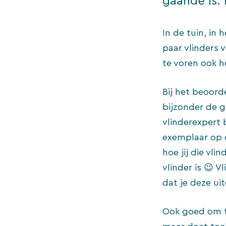
gaande is.
In de tuin, in 
paar vlinders v
te voren ook h
Bij het beoorde
bijzonder de g
vlinderexpert 
exemplaar op 
hoe jij die vl
vlinder is 😉 
dat je deze ui
Ook goed om te