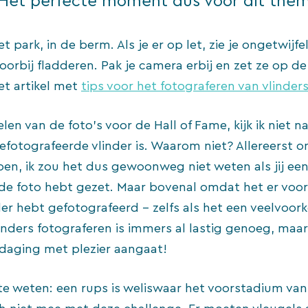
 Het perfecte moment dus voor dit the
het park, in de berm. Als je er op let, zie je ongetwijf
oorbij fladderen. Pak je camera erbij en zet ze op de
et artikel met
tips voor het fotograferen van vlinder
len van de foto’s voor de Hall of Fame, kijk ik niet n
efotografeerde vlinder is. Waarom niet? Allereerst 
ben, ik zou het dus gewoonweg niet weten als jij een
de foto hebt gezet. Maar bovenal omdat het er voo
inder hebt gefotografeerd – zelfs als het een veelvo
Vlinders fotograferen is immers al lastig genoeg, maa
tdaging met plezier aangaat!
 weten: een rups is weliswaar het voorstadium van 