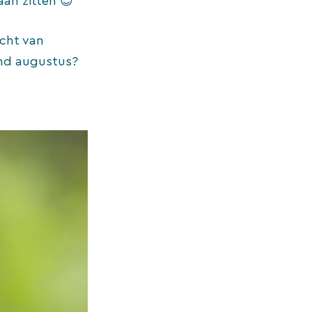
an zitten 😉
icht van
and augustus?