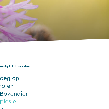
eestijd:
1–2 minuten
roeg op
rp en
 Bovendien
plosie