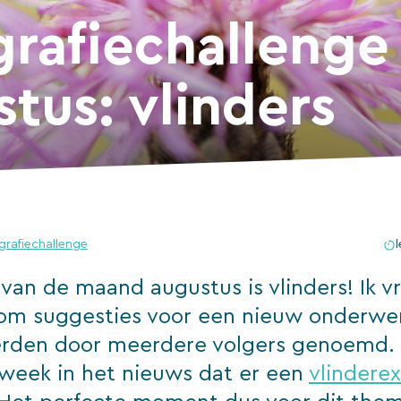
grafiechallenge
tus: vlinders
grafiechallenge
l
van de maand augustus is vlinders! Ik v
om suggesties voor een nieuw onderwe
erden door meerdere volgers genoemd.
e week in het nieuws dat er een
vlinderex