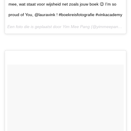
mee, wat staat voor wijsheid net zoals jouw boek 😉 I’m so
proud of You, @lauravink ! #boekreisfotografie #vinkacademy
Een foto die is geplaatst door Yim Mee Pang (@yimmeepang) op