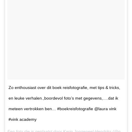
Zo enthousiast over dit boek reisfotografie, met tips & tricks,
en leuke verhalen.,boordevol foto’s met gegevens,….dat ik
meteen vertrokken ben… #boekreisfotografie @laura vink
#vink academy
Een foto die is geplaatst door Karin Jongeneel-Hendriks (@pindakaatje69) op