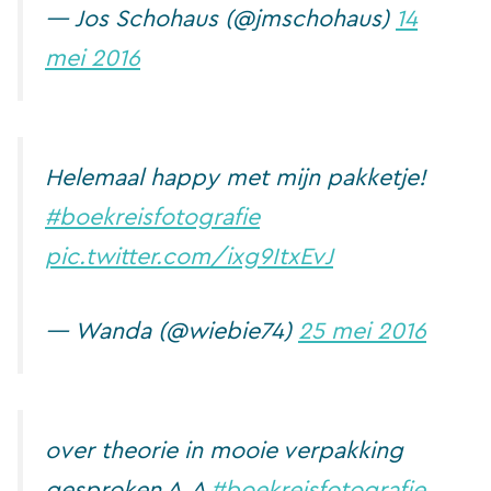
— Jos Schohaus (@jmschohaus)
14
mei 2016
Helemaal happy met mijn pakketje!
#boekreisfotografie
pic.twitter.com/ixg9ItxEvJ
— Wanda (@wiebie74)
25 mei 2016
over theorie in mooie verpakking
gesproken ^_^
#boekreisfotografie