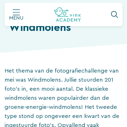
Ga
Hall of Fame:
naar
MENU
de
Windmolens
inhoud
Het thema van de fotografiechallenge van
mei was Windmolens. Jullie stuurden 201
foto’s in, een mooi aantal. De klassieke
windmolens waren populairder dan de
groene-energie-windmolens! Het tweede
type stond op ongeveer een kwart van de
ingestuurde foto’s. Opvallend vaak