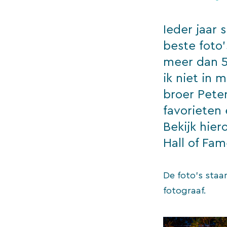
Ieder jaar 
beste foto’
meer dan 5
ik niet in 
broer Pete
favorieten 
Bekijk hier
Hall of Fa
De foto’s staa
fotograaf.