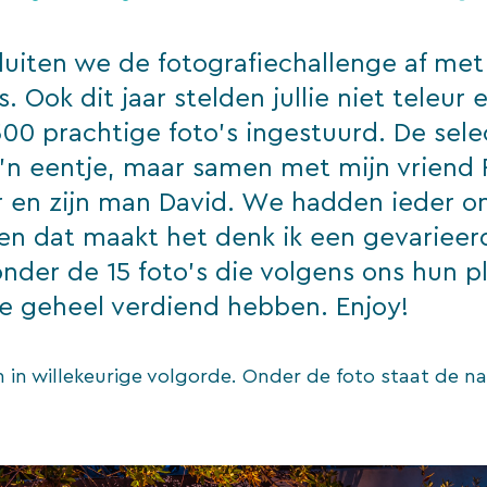
sluiten we de fotografiechallenge af met 
s. Ook dit jaar stelden jullie niet teleur 
00 prachtige foto’s ingestuurd. De sele
m’n eentje, maar samen met mijn vriend 
r en zijn man David. We hadden ieder o
en dat maakt het denk ik een gevarieerd
onder de 15 foto’s die volgens ons hun p
me geheel verdiend hebben. Enjoy!
n in willekeurige volgorde. Onder de foto staat de 