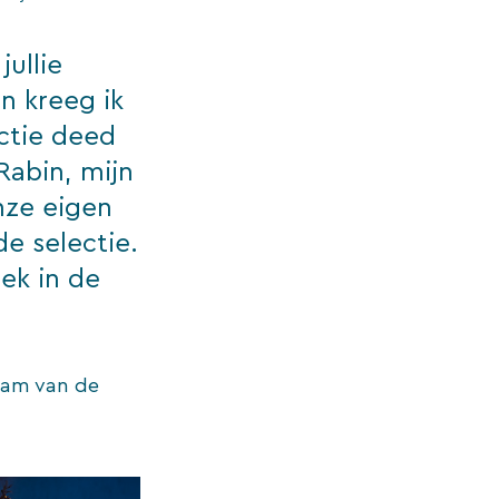
jullie
en kreeg ik
ctie deed
Rabin, mijn
nze eigen
e selectie.
lek in de
naam van de