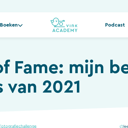
Boeken
Podcast
of Fame: mijn b
s van 2021
Fotografiechallenge
le