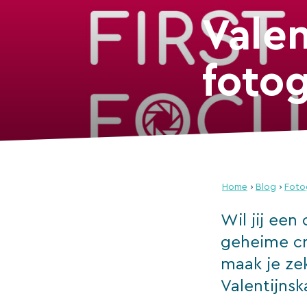
Valen
foto
Home
›
Blog
›
Fotog
Wil jij een
geheime cru
maak je ze
Valentijnsk