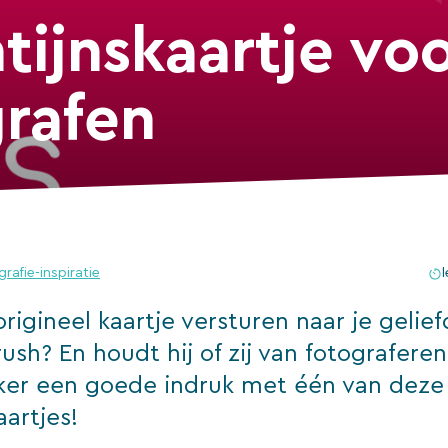
tijnskaartje vo
grafen
rafie-inspiratie
l
 origineel kaartje versturen naar je gelief
sh? En houdt hij of zij van fotografere
ker een goede indruk met één van deze
aartjes!