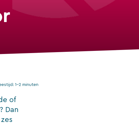
or
eestijd:
1–2 minuten
de of
n? Dan
 zes