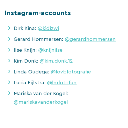
Instagram-accounts
Dirk Kina:
@kidizwi
Gerard Hommersen:
@gerardhommersen
Ilse Knijn:
@knijnilse
Kim Dunk:
@kim.dunk.12
Linda Oudega:
@lovbfotografie
Lucia Fijlstra:
@lmfotofun
Mariska van der Kogel:
@mariskavanderkogel