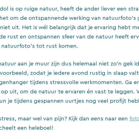
 dol is op ruige natuur, heeft de ander liever een st
s het om de ontspannende werking van natuurfoto’s 
iet uit. Het is wél belangrijk dat je ervaring hebt m
 de rust en ontspannen sfeer van de natuur heeft erv
r natuurfoto’s tot rust komen.
natuur aan je muur zijn dus helemaal niet zo’n gek ide
oorbeeld, zodat je iedere avond rustig in slaap valt.
egenhanger tijdens stressvolle werkmomenten. Ga er
op uit, om de natuur te ervaren én vast te leggen. 
kun je tijdens gespannen uurtjes nog veel profijt he
stress, maar wel van pijn? Kijk dan eens naar een
fot
scheelt een heleboel!