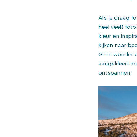
Als je graag f
heel veel) foto
kleur en inspir
kijken naar be
Geen wonder d
aangekleed met
ontspannen!