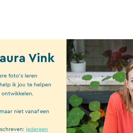
Laura Vink
re foto’s leren
elp ik jou te helpen
e ontwikkelen.
 maar niet vanaf een
eschreven:
Iedereen