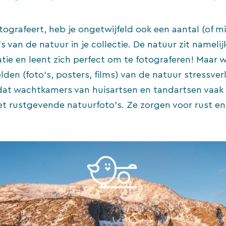
otografeert, heb je ongetwijfeld ook een aantal (of m
’s van de natuur in je collectie. De natuur zit nameli
atie en leent zich perfect om te fotograferen! Maar w
elden (foto’s, posters, films) van de natuur stressver
at wachtkamers van huisartsen en tandartsen vaak 
 rustgevende natuurfoto’s. Ze zorgen voor rust en