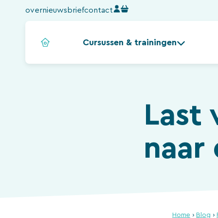
Ga
over
nieuwsbrief
contact
naar
de
Cursussen & trainingen
inhoud
Last 
naar 
Home
›
Blog
›