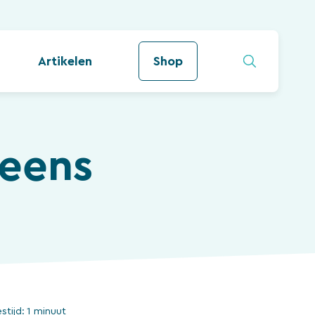
Artikelen
Shop
 eens
estijd:
1 minuut