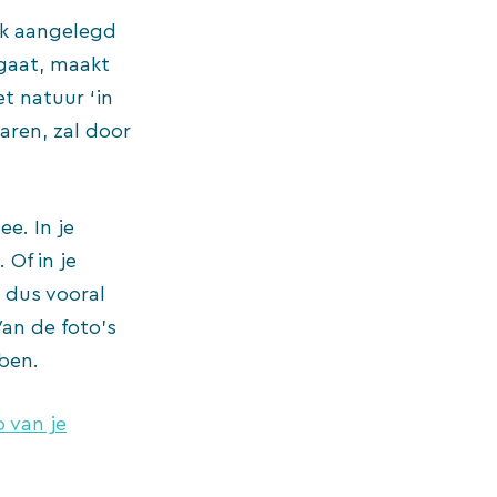
rak aangelegd
gaat, maakt
et natuur ‘in
aren, zal door
e. In je
 Of in je
 dus vooral
Van de foto’s
bben.
o van je