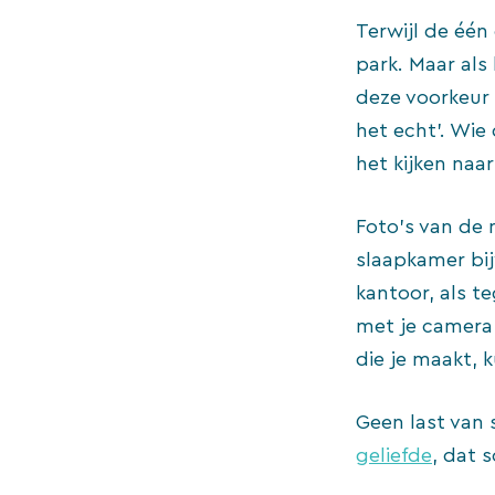
Terwijl de één
park. Maar al
deze voorkeur n
het echt’. Wie
het kijken naa
Foto’s van de 
slaapkamer bijv
kantoor, als t
met je camera 
die je maakt, 
Geen last van 
geliefde
, dat 