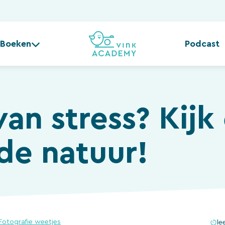
Boeken
Podcast
van stress? Kijk
de natuur!
Fotografie weetjes
le