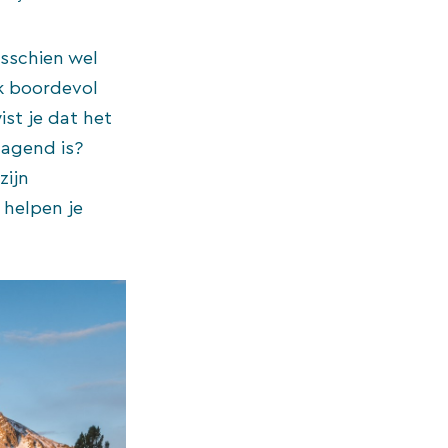
isschien wel
jk boordevol
ist je dat het
lagend is?
zijn
 helpen je