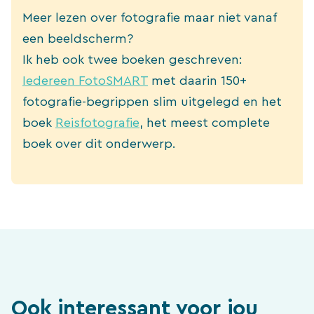
Meer lezen over fotografie maar niet vanaf
een beeldscherm?
GRATIS EBOOK
Ik heb ook twee boeken geschreven:
Iedereen FotoSMART
met daarin 150+
Maak deze 10 fouten niet
fotografie-begrippen slim uitgelegd en het
en je maakt (veel)
boek
Reisfotografie
, het meest complete
mooiere vakantiefoto's
boek over dit onderwerp.
Download het gratis eBook met handige tips zodat
je straks prachtige vakantiefoto's maakt.
Gratis downloaden
Ook interessant voor jou