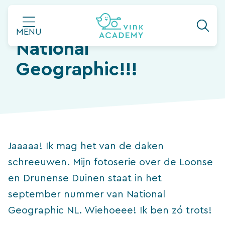
Ga
Mijn fotoserie in de
naar
MENU
de
National
inhoud
Geographic!!!
Jaaaaa! Ik mag het van de daken
schreeuwen. Mijn fotoserie over de Loonse
en Drunense Duinen staat in het
september nummer van National
Geographic NL. Wiehoeee! Ik ben zó trots!