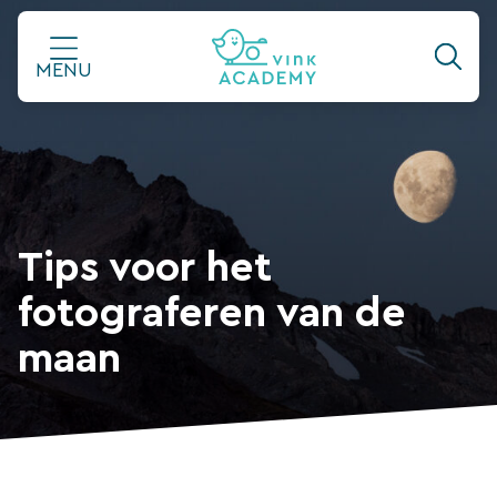
Ga
naar
MENU
de
inhoud
Tips voor het
fotograferen van de
maan