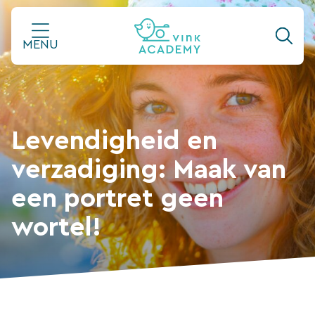
Ga
naar
MENU
de
inhoud
Levendigheid en
verzadiging: Maak van
een portret geen
wortel!