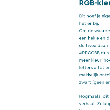
RGB-kle
Dit hoef je eig
het er bij.
Om de waarde v
een hekje en d
de twee daarna
#RRGGBB dus. Al
meer kleur, ho
letters a tot e
makkelijk ontc
zwart (geen enke
Nogmaals, dit
verhaal. Zolan