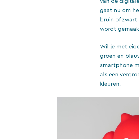
van de digital
gaat nu om het
bruin of zwart
wordt gemaakt
Wil je met eig
groen en blauw
smartphone met
als een vergroo
kleuren.