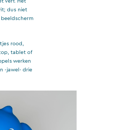
t verf. Het
it; dus niet
je beeldscherm
tjes rood,
op, tablet of
ppels werken
n -jawel- drie