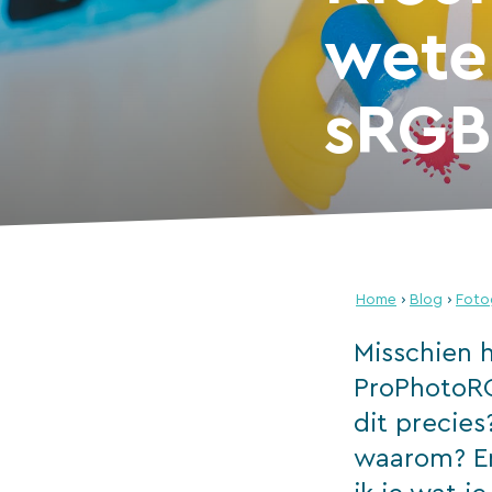
wete
sRGB
Home
›
Blog
›
Foto
Misschien 
ProPhotoRG
dit precies
waarom? En 