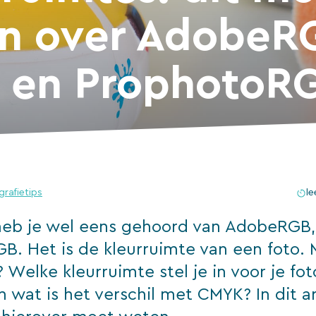
n over AdobeR
 en ProphotoR
grafietips
le
heb je wel eens gehoord van AdobeRGB,
B. Het is de kleurruimte van een foto. 
? Welke kleurruimte stel je in voor je fo
wat is het verschil met CMYK? In dit art