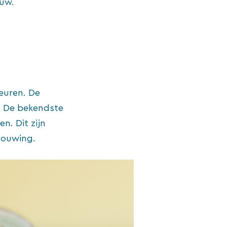
auw.
leuren. De
n. De bekendste
n. Dit zijn
houwing.