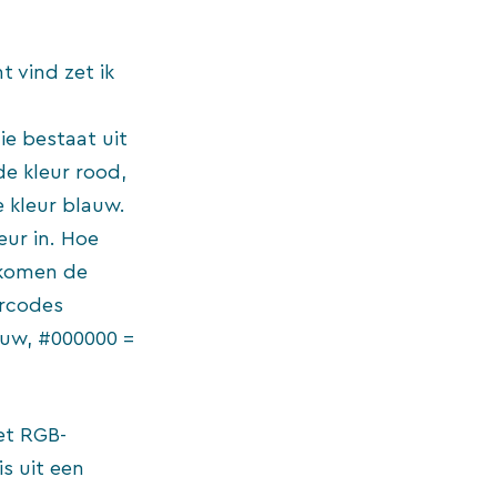
t vind zet ik
e bestaat uit
de kleur rood,
 kleur blauw.
eur in. Hoe
n komen de
urcodes
lauw, #000000 =
et RGB-
s uit een