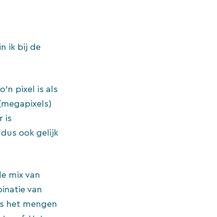
 ik bij de
’n pixel is als
(megapixels)
r is
dus ook gelijk
e mix van
inatie van
 is het mengen