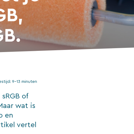
GB,
GB.
estijd:
9–13 minuten
 sRGB of
Maar wat is
to en
ikel vertel