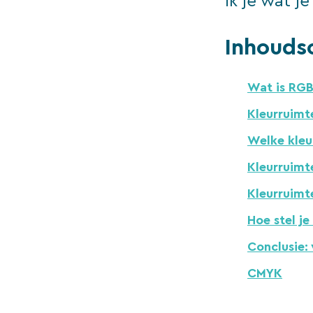
ik je wat j
Inhouds
Wat is RGB
Kleurruim
Welke kleu
Kleurruimte
Kleurruimte
Hoe stel je
Conclusie:
CMYK