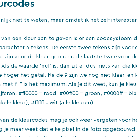
urcodes
enlijk niet te weten, maar omdat ik het zelf interessan
an een kleur aan te geven is er een codesysteem di
aarachter 6 tekens. De eerste twee tekens zijn voor 
 zijn voor de kleur groen en de laatste twee voor de
s de waarde ‘nul’ is, dan zit er dus niets van die kl
e hoger het getal. Na de 9 zijn we nog niet klaar, e
n met f. F is het maximum. Als je dit weet, kun je kle
ijferen. #ff0000 = rood, #00ff00 = groen, #0000ff = b
le kleur), #ffffff = wit (alle kleuren).
 van de kleurcodes mag je ook weer vergeten voor h
g je maar weet dat elke pixel in de foto opgebouwd i