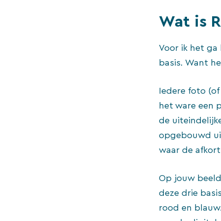
Wat is 
Voor ik het g
basis. Want he
Iedere foto (of
het ware een 
de uiteindelijk
opgebouwd uit 
waar de afkor
Op jouw beeld
deze drie basi
rood en blauw.