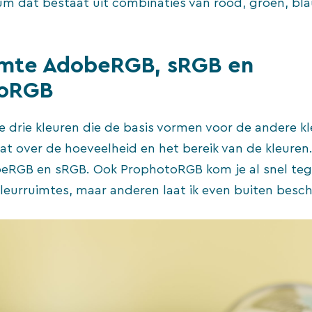
m dat bestaat uit combinaties van rood, groen, bl
imte AdobeRGB, sRGB en
toRGB
e drie kleuren die de basis vormen voor de andere k
at over de hoeveelheid en het bereik van de kleure
eRGB en sRGB. Ook ProphotoRGB kom je al snel tege
kleurruimtes, maar anderen laat ik even buiten besc