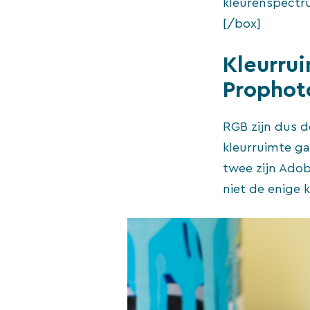
kleurenspectru
[/box]
Kleurru
Propho
RGB zijn dus d
kleurruimte ga
twee zijn Adob
niet de enige 