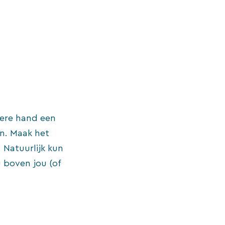
dere hand een
en. Maak het
 Natuurlijk kun
u boven jou (of