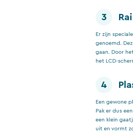
3
Rai
Er zijn specia
genoemd. Deze
gaan. Door het
het LCD-scher
4
Pla
Een gewone pla
Pak er dus een 
een klein gaatj
uit en vormt z