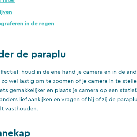
 filter
ijven
ograferen in de regen
der de paraplu
ffectief: houd in de ene hand je camera en in de an
s zo wel lastig om te zoomen of je camera in te stell
iets gemakkelijker en plaats je camera op een statief.
nders lief aankijken en vragen of hij of zij de parapl
ilt vasthouden.
nnekap