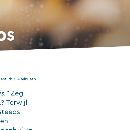
ps
eestijd:
3–4 minuten
s.”
Zeg
? Terwijl
 steeds
een