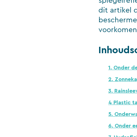
spiegelref
dit artikel
beschermen
voorkomen
Inhouds
1. Onder d
2. Zonnek
3. Rainslee
4 Plastic t
5. Onderwa
6. Onder e