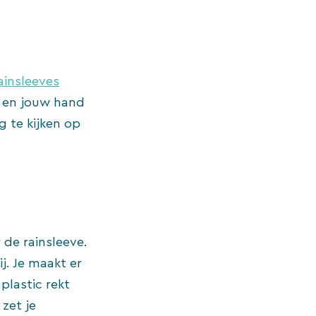
ainsleeves
f en jouw hand
g te kijken op
 de rainsleeve.
j. Je maakt er
plastic rekt
zet je