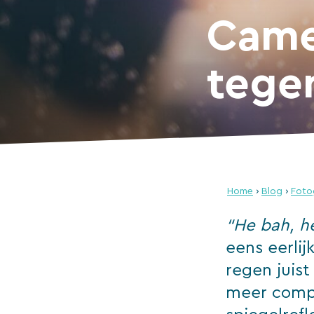
Came
tegen
Home
›
Blog
›
Foto
“He bah, he
eens eerlij
regen juist
meer compa