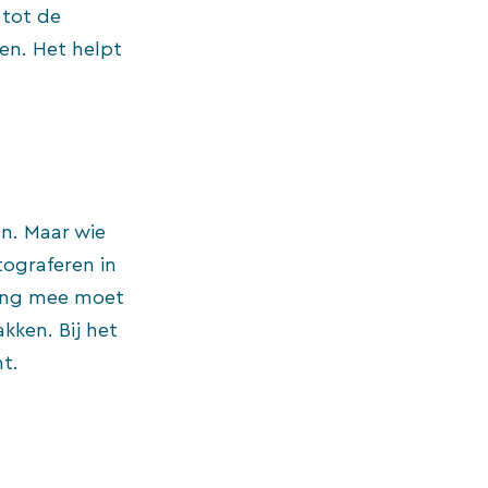
 tot de
en. Het helpt
en. Maar wie
tograferen in
ning mee moet
kken. Bij het
t.