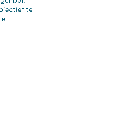
genbui. In
jectief te
te