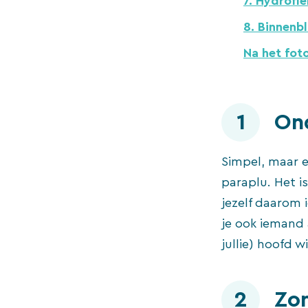
7. Hydrofiel
8. Binnenbl
Na het fot
1
On
Simpel, maar e
paraplu. Het i
jezelf daarom 
je ook iemand a
jullie) hoofd w
2
Zo