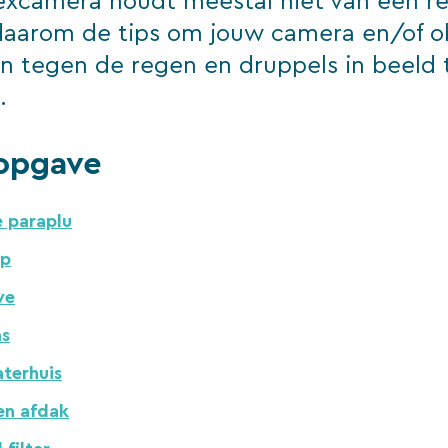
lexcamera houdt meestal niet van een re
 daarom de tips om jouw camera en/of ob
 tegen de regen en druppels in beeld 
.
opgave
e paraplu
ap
ve
as
terhuis
en afdak