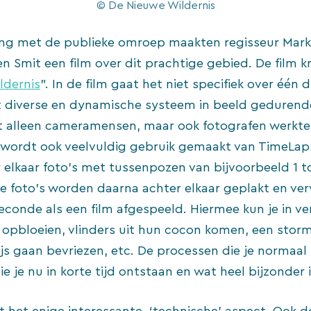
© De Nieuwe Wildernis
ng met de publieke omroep maakten regisseur Mark
n Smit een film over dit prachtige gebied. De film kr
ldernis
”. In de film gaat het niet specifiek over één 
t diverse en dynamische systeem in beeld gedurende
et alleen cameramensen, maar ook fotografen werkt
lm wordt ook veelvuldig gebruik gemaakt van TimeLaps
 elkaar foto’s met tussenpozen van bijvoorbeeld 1 t
e foto’s worden daarna achter elkaar geplakt en ve
seconde als een film afgespeeld. Hiermee kun je in v
 opbloeien, vlinders uit hun cocon komen, een storm
ijs gaan bevriezen, etc. De processen die je normaal
zie je nu in korte tijd ontstaan en wat heel bijzonder i