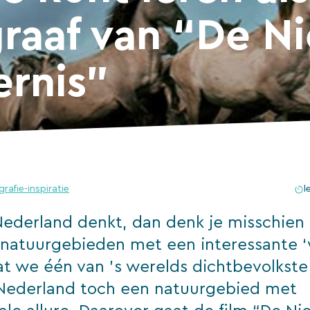
graaf van “De N
ernis”
rafie-inspiratie
l
Nederland denkt, dan denk je misschien 
natuurgebieden met een interessante ‘wi
t we één van ’s werelds dichtbevolkste
t Nederland toch een natuurgebied met