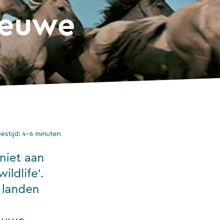
ieuwe
eestijd:
4–6 minuten
niet aan
ldlife’.
 landen