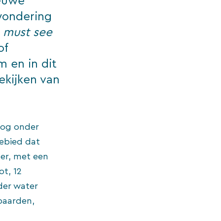
ieuwe
wondering
n
must see
of
m en in dit
bekijken van
nog onder
ebied dat
der, met een
ot, 12
der water
)paarden,