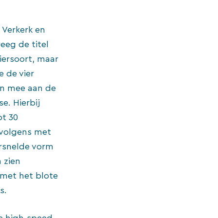
 Verkerk en
eeg de titel
diersoort, maar
 de vier
en mee aan de
e. Hierbij
ot 30
rvolgens met
ersnelde vorm
 zien
 met het blote
s.