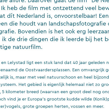
ale allure. Daarover gaat de film “De N
. Ik heb de film met ontzettend veel be
at dít Nederland is, onvoorstelbaar! Ee
een die houdt van landschapsfotografie 
rafie. Bovendien is het ook erg leerzaa
 ik de drie dingen die ik leerde bij het 
tige natuurfilm.
en Lelystad ligt een stuk land dat 40 jaar geleden 
genaamd de Oostvaardersplassen. Een omvangrijk g
elijk is, maar met veel natuurschoon en heel bijzon
steem. Het gebied is eigenlijk helemaal niet zo gro
, 5 kilometer breed (waarvan een groot deel nog on
och vind je er Europa’s grootste kudde wilde (Konik
er)vogels, grote groepen herten, vossen en meer.