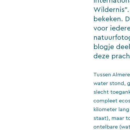
internation
Wildernis”
bekeken. D
voor ieder
natuurfotog
blogje deel
deze prach
Tussen Almere 
water stond, 
slecht toegank
compleet ecosy
kilometer lang
staat), maar t
ontelbare (wat