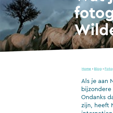
foto
Wild
Home
›
Blog
›
Fotog
Als je aan 
bijzondere 
Ondanks da
zijn, heef