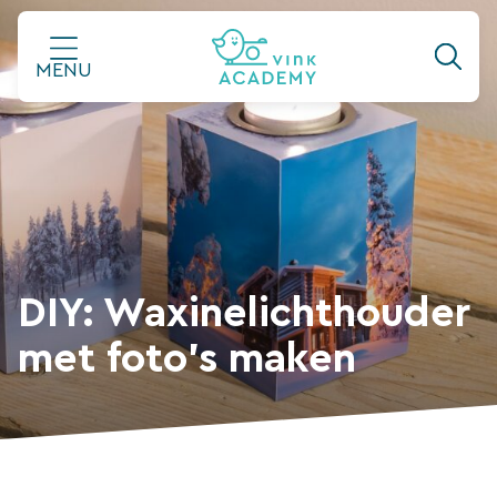
Ga
naar
MENU
de
inhoud
DIY: Waxinelichthouder
met foto’s maken