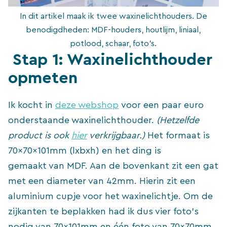
In dit artikel maak ik twee waxinelichthouders. De
benodigdheden: MDF-houders, houtlijm, liniaal,
potlood, schaar, foto’s.
Stap 1: Waxinelichthouder
opmeten
Ik kocht in
deze webshop
voor een paar euro
onderstaande waxinelichthouder.
(Hetzelfde
product is ook
hier
verkrijgbaar.)
Het formaat is
70x70x101mm (lxbxh) en het ding is
gemaakt van MDF. Aan de bovenkant zit een gat
met een diameter van 42mm. Hierin zit een
aluminium cupje voor het waxinelichtje. Om de
zijkanten te beplakken had ik dus vier foto’s
nodig van 70x101mm en één foto van 70x70mm